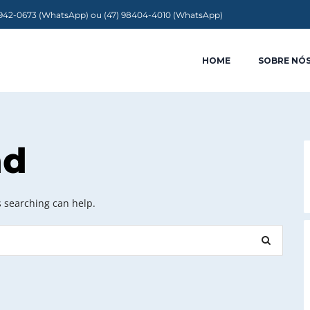
9942-0673 (WhatsApp) ou (47) 98404-4010 (WhatsApp)
HOME
SOBRE NÓ
nd
s searching can help.