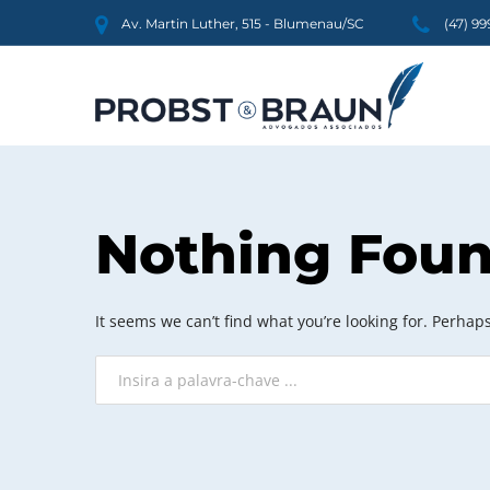
Av. Martin Luther, 515 - Blumenau/SC
(47) 9
Nothing Fou
It seems we can’t find what you’re looking for. Perhap