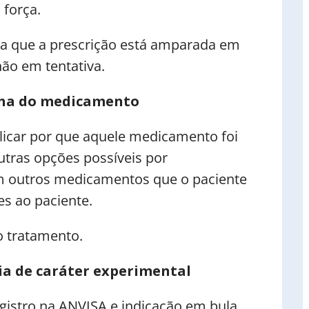
 força.
da que a prescrição está amparada em
ão em tentativa.
olha do medicamento
licar por que aquele medicamento foi
utras opções possíveis por
m outros medicamentos que o paciente
tes ao paciente.
o tratamento.
ia de caráter experimental
gistro na ANVISA e indicação em bula