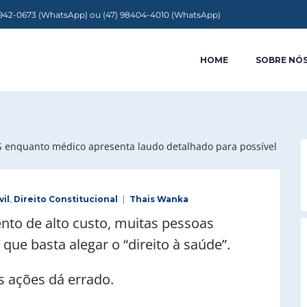
9942-0673 (WhatsApp) ou (47) 98404-4010 (WhatsApp)
HOME
SOBRE NÓ
vil
,
Direito Constitucional
Thais Wanka
o de alto custo, muitas pessoas
que basta alegar o “direito à saúde”.
s ações dá errado.