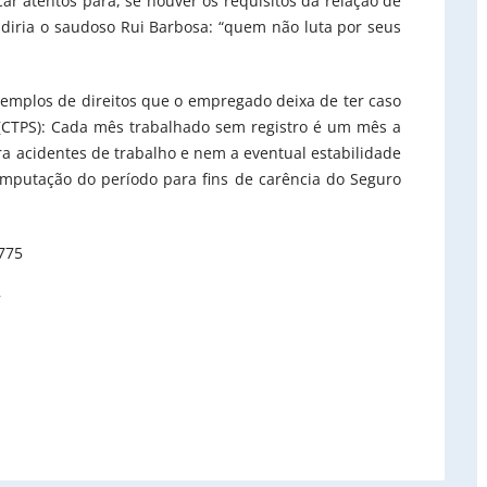
car atentos para, se houver os requisitos da relação de
diria o saudoso Rui Barbosa: “quem não luta por seus
emplos de direitos que o empregado deixa de ter caso
 (CTPS): Cada mês trabalhado sem registro é um mês a
a acidentes de trabalho e nem a eventual estabilidade
omputação do período para fins de carência do Seguro
.775
7