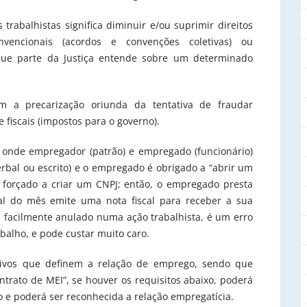
 trabalhistas significa diminuir e/ou suprimir direitos
nvencionais (acordos e convenções coletivas) ou
que parte da Justiça entende sobre um determinado
m a precarização oriunda da tentativa de fraudar
 fiscais (impostos para o governo).
onde empregador (patrão) e empregado (funcionário)
rbal ou escrito) e o empregado é obrigado a “abrir um
a, forçado a criar um CNPJ; então, o empregado presta
al do mês emite uma nota fiscal para receber a sua
 é facilmente anulado numa ação trabalhista, é um erro
abalho, e pode custar muito caro.
lativos que definem a relação de emprego, sendo que
ato de MEI”, se houver os requisitos abaixo, poderá
o e poderá ser reconhecida a relação empregatícia.