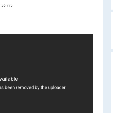
C 36.775
A